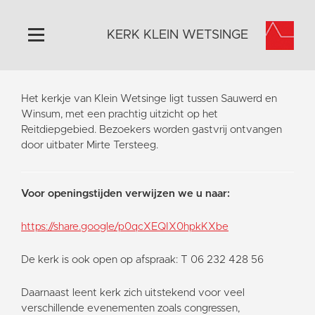
KERK KLEIN WETSINGE
Home
Het kerkje van Klein Wetsinge ligt tussen Sauwerd en
Algemeen
Winsum, met een prachtig uitzicht op het
Reitdiepgebied. Bezoekers worden gastvrij ontvangen
Historie
door uitbater Mirte Tersteeg.
Omgeving
Activiteiten
Voor openingstijden verwijzen we u naar:
Steun ons
Contact
https://share.google/p0qcXEQIX0hpkKXbe
Vaktaal
De kerk is ook open op afspraak: T 06 232 428 56
Daarnaast leent kerk zich uitstekend voor veel
verschillende evenementen zoals congressen,