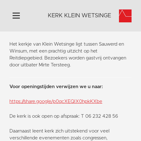
KERK KLEIN WETSINGE
Home
Het kerkje van Klein Wetsinge ligt tussen Sauwerd en
Algemeen
Winsum, met een prachtig uitzicht op het
Reitdiepgebied. Bezoekers worden gastvrij ontvangen
Historie
door uitbater Mirte Tersteeg.
Omgeving
Activiteiten
Voor openingstijden verwijzen we u naar:
Steun ons
Contact
https://share.google/p0qcXEQIX0hpkKXbe
Vaktaal
De kerk is ook open op afspraak: T 06 232 428 56
Daarnaast leent kerk zich uitstekend voor veel
verschillende evenementen zoals congressen,