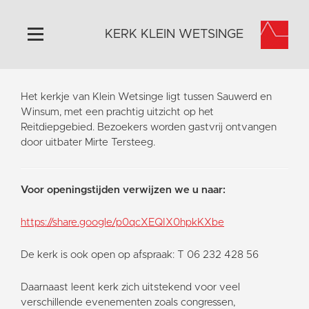
KERK KLEIN WETSINGE
Home
Het kerkje van Klein Wetsinge ligt tussen Sauwerd en
Algemeen
Winsum, met een prachtig uitzicht op het
Reitdiepgebied. Bezoekers worden gastvrij ontvangen
Historie
door uitbater Mirte Tersteeg.
Omgeving
Activiteiten
Voor openingstijden verwijzen we u naar:
Steun ons
Contact
https://share.google/p0qcXEQIX0hpkKXbe
Vaktaal
De kerk is ook open op afspraak: T 06 232 428 56
Daarnaast leent kerk zich uitstekend voor veel
verschillende evenementen zoals congressen,