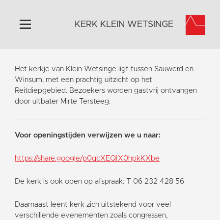
KERK KLEIN WETSINGE
Home
Het kerkje van Klein Wetsinge ligt tussen Sauwerd en
Algemeen
Winsum, met een prachtig uitzicht op het
Reitdiepgebied. Bezoekers worden gastvrij ontvangen
Historie
door uitbater Mirte Tersteeg.
Omgeving
Activiteiten
Voor openingstijden verwijzen we u naar:
Steun ons
Contact
https://share.google/p0qcXEQIX0hpkKXbe
Vaktaal
De kerk is ook open op afspraak: T 06 232 428 56
Daarnaast leent kerk zich uitstekend voor veel
verschillende evenementen zoals congressen,