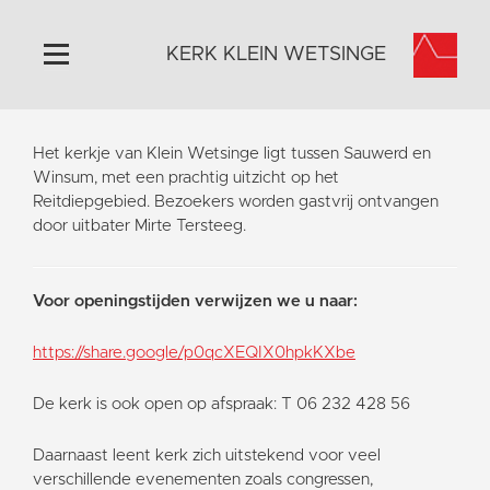
KERK KLEIN WETSINGE
Home
Het kerkje van Klein Wetsinge ligt tussen Sauwerd en
Algemeen
Winsum, met een prachtig uitzicht op het
Reitdiepgebied. Bezoekers worden gastvrij ontvangen
Historie
door uitbater Mirte Tersteeg.
Omgeving
Activiteiten
Voor openingstijden verwijzen we u naar:
Steun ons
Contact
https://share.google/p0qcXEQIX0hpkKXbe
Vaktaal
De kerk is ook open op afspraak: T 06 232 428 56
Daarnaast leent kerk zich uitstekend voor veel
verschillende evenementen zoals congressen,