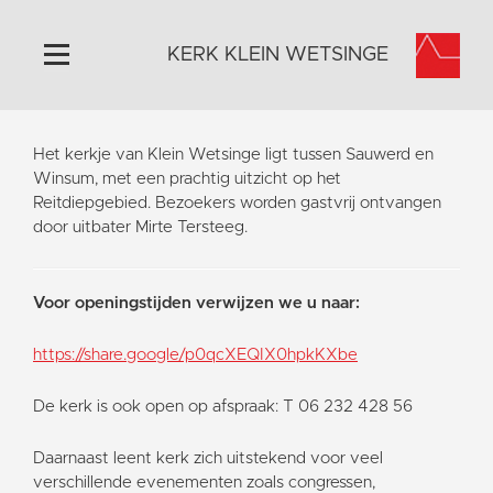
KERK KLEIN WETSINGE
Home
Het kerkje van Klein Wetsinge ligt tussen Sauwerd en
Algemeen
Winsum, met een prachtig uitzicht op het
Reitdiepgebied. Bezoekers worden gastvrij ontvangen
Historie
door uitbater Mirte Tersteeg.
Omgeving
Activiteiten
Voor openingstijden verwijzen we u naar:
Steun ons
Contact
https://share.google/p0qcXEQIX0hpkKXbe
Vaktaal
De kerk is ook open op afspraak: T 06 232 428 56
Daarnaast leent kerk zich uitstekend voor veel
verschillende evenementen zoals congressen,