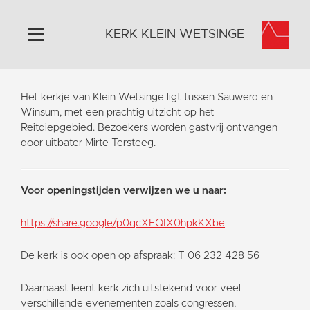
KERK KLEIN WETSINGE
Home
Het kerkje van Klein Wetsinge ligt tussen Sauwerd en
Algemeen
Winsum, met een prachtig uitzicht op het
Reitdiepgebied. Bezoekers worden gastvrij ontvangen
Historie
door uitbater Mirte Tersteeg.
Omgeving
Activiteiten
Voor openingstijden verwijzen we u naar:
Steun ons
Contact
https://share.google/p0qcXEQIX0hpkKXbe
Vaktaal
De kerk is ook open op afspraak: T 06 232 428 56
Daarnaast leent kerk zich uitstekend voor veel
verschillende evenementen zoals congressen,