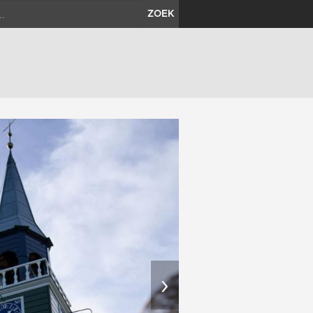
ZOEK
›