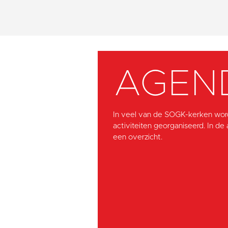
AGEN
In veel van de SOGK-kerken wor
activiteiten georganiseerd. In de
een overzicht.