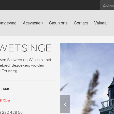
Omgeving
Activiteiten
Steun ons
Contact
Vaktaal
 WETSINGE
tussen Sauwerd en Winsum, met
pgebied. Bezoekers worden
e Tersteeg.
 naar:
‹
pkKXbe
06 232 428 56