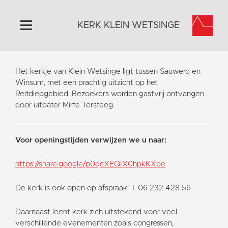
KERK KLEIN WETSINGE
Home
Het kerkje van Klein Wetsinge ligt tussen Sauwerd en
Algemeen
Winsum, met een prachtig uitzicht op het
Reitdiepgebied. Bezoekers worden gastvrij ontvangen
Historie
door uitbater Mirte Tersteeg.
Omgeving
Activiteiten
Voor openingstijden verwijzen we u naar:
Steun ons
Contact
https://share.google/p0qcXEQIX0hpkKXbe
Vaktaal
De kerk is ook open op afspraak: T 06 232 428 56
Daarnaast leent kerk zich uitstekend voor veel
verschillende evenementen zoals congressen,