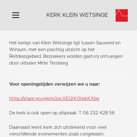
KERK KLEIN WETSINGE
Home
Het kerkje van Klein Wetsinge ligt tussen Sauwerd en
Algemeen
Winsum, met een prachtig uitzicht op het
Reitdiepgebied. Bezoekers worden gastvrij ontvangen
Historie
door uitbater Mirte Tersteeg.
Omgeving
Activiteiten
Voor openingstijden verwijzen we u naar:
Steun ons
Contact
https://share.google/p0qcXEQIX0hpkKXbe
Vaktaal
De kerk is ook open op afspraak: T 06 232 428 56
Daarnaast leent kerk zich uitstekend voor veel
verschillende evenementen zoals congressen,