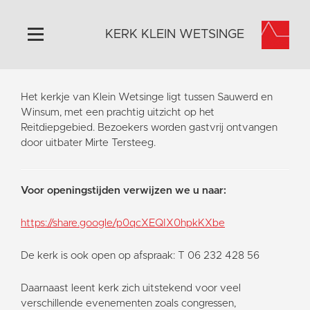
KERK KLEIN WETSINGE
Home
Het kerkje van Klein Wetsinge ligt tussen Sauwerd en
Algemeen
Winsum, met een prachtig uitzicht op het
Reitdiepgebied. Bezoekers worden gastvrij ontvangen
Historie
door uitbater Mirte Tersteeg.
Omgeving
Activiteiten
Voor openingstijden verwijzen we u naar:
Steun ons
Contact
https://share.google/p0qcXEQIX0hpkKXbe
Vaktaal
De kerk is ook open op afspraak: T 06 232 428 56
Daarnaast leent kerk zich uitstekend voor veel
verschillende evenementen zoals congressen,