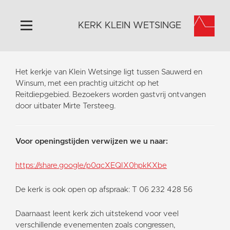
KERK KLEIN WETSINGE
Home
Het kerkje van Klein Wetsinge ligt tussen Sauwerd en
Algemeen
Winsum, met een prachtig uitzicht op het
Reitdiepgebied. Bezoekers worden gastvrij ontvangen
Historie
door uitbater Mirte Tersteeg.
Omgeving
Activiteiten
Voor openingstijden verwijzen we u naar:
Steun ons
Contact
https://share.google/p0qcXEQIX0hpkKXbe
Vaktaal
De kerk is ook open op afspraak: T 06 232 428 56
Daarnaast leent kerk zich uitstekend voor veel
verschillende evenementen zoals congressen,