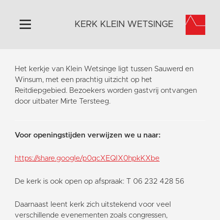
KERK KLEIN WETSINGE
Home
Het kerkje van Klein Wetsinge ligt tussen Sauwerd en
Algemeen
Winsum, met een prachtig uitzicht op het
Reitdiepgebied. Bezoekers worden gastvrij ontvangen
Historie
door uitbater Mirte Tersteeg.
Omgeving
Activiteiten
Voor openingstijden verwijzen we u naar:
Steun ons
Contact
https://share.google/p0qcXEQIX0hpkKXbe
Vaktaal
De kerk is ook open op afspraak: T 06 232 428 56
Daarnaast leent kerk zich uitstekend voor veel
verschillende evenementen zoals congressen,