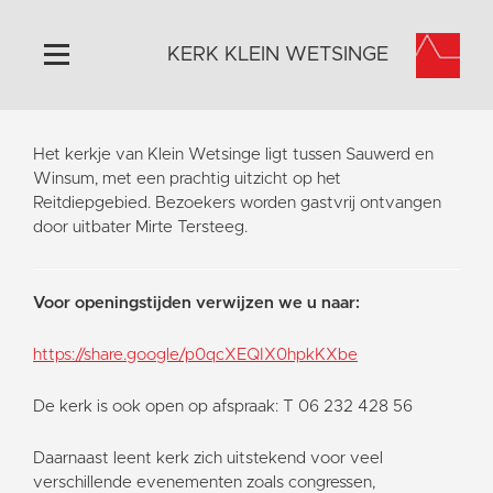
KERK KLEIN WETSINGE
Home
Het kerkje van Klein Wetsinge ligt tussen Sauwerd en
Algemeen
Winsum, met een prachtig uitzicht op het
Reitdiepgebied. Bezoekers worden gastvrij ontvangen
Historie
door uitbater Mirte Tersteeg.
Omgeving
Activiteiten
Voor openingstijden verwijzen we u naar:
Steun ons
Contact
https://share.google/p0qcXEQIX0hpkKXbe
Vaktaal
De kerk is ook open op afspraak: T 06 232 428 56
Daarnaast leent kerk zich uitstekend voor veel
verschillende evenementen zoals congressen,