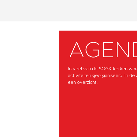
AGEN
In veel van de SOGK-kerken wor
activiteiten georganiseerd. In de
een overzicht.