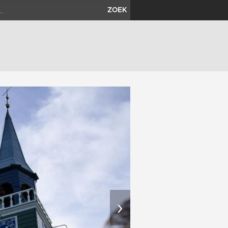
ZOEK
›