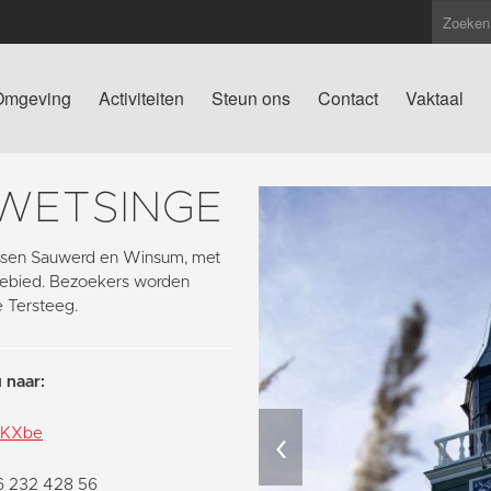
Omgeving
Activiteiten
Steun ons
Contact
Vaktaal
 WETSINGE
tussen Sauwerd en Winsum, met
pgebied. Bezoekers worden
e Tersteeg.
 naar:
‹
pkKXbe
06 232 428 56