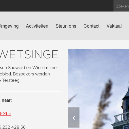
Omgeving
Activiteiten
Steun ons
Contact
Vaktaal
 WETSINGE
tussen Sauwerd en Winsum, met
pgebied. Bezoekers worden
e Tersteeg.
 naar:
‹
pkKXbe
06 232 428 56