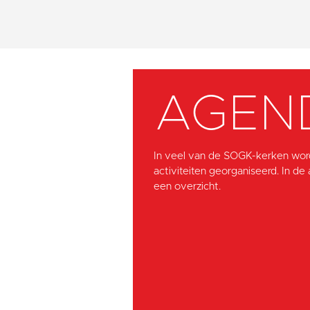
AGEN
In veel van de SOGK-kerken wor
activiteiten georganiseerd. In de
een overzicht.