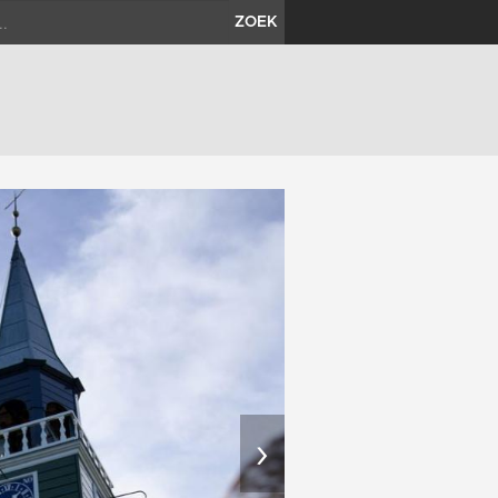
ZOEK
›