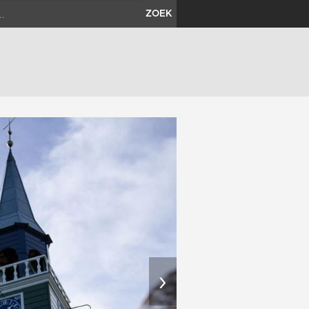
ZOEK
›