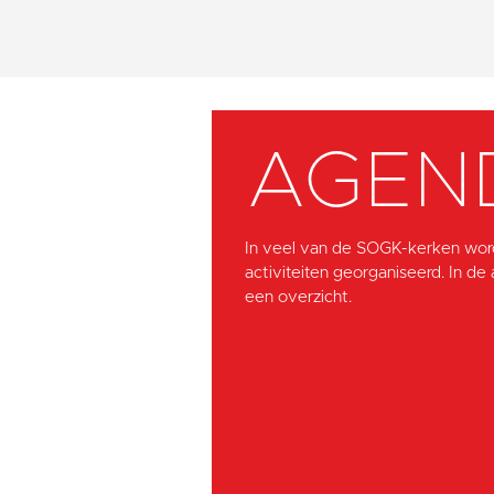
AGEN
In veel van de SOGK-kerken wor
activiteiten georganiseerd. In de
een overzicht.