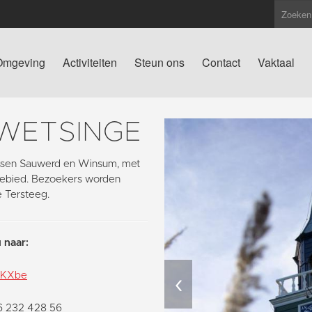
Omgeving
Activiteiten
Steun ons
Contact
Vaktaal
 WETSINGE
tussen Sauwerd en Winsum, met
pgebied. Bezoekers worden
e Tersteeg.
 naar:
‹
pkKXbe
06 232 428 56