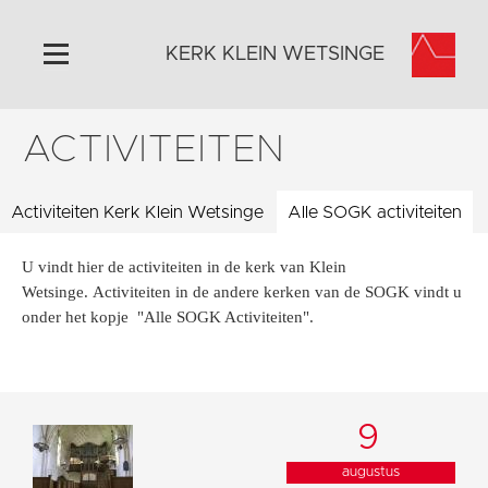
KERK KLEIN WETSINGE
ACTIVITEITEN
Home
Algemeen
Activiteiten Kerk Klein Wetsinge
Historie
Alle SOGK activiteiten
Omgeving
U vindt hier de activiteiten in de kerk van Klein
Activiteiten
Wetsinge. Activiteiten in de andere kerken van de SOGK vindt u
onder het kopje "Alle SOGK Activiteiten".
Steun ons
Contact
Vaktaal
9
augustus