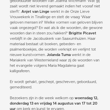
geborduurde woorden van Joanna Wichmann ‘Wat gij
zaait wordt niet levend gemaakt indien het vooraf niet
sterft’.
Anjet van Linge
werkt in de Onze Lieve
Vrouwekerk in Tinallinge en stelt de vraag ‘Waar
geloven mensen in? Welke vormen van geloven blijven
vaak ongezegd? En wat als ik die woorden, die gewone
woorden dan in steen zou hakken?’
Brigitte Picavet
verblijft in de Jacobuskerk van Saaxumhuizen. Haar
materiaal bestaat uit boeken, gebeden- en
psalmenboekjes, die worden verknipt en verlijmt tot
nieuwe kunstvormen.
Jolanda Tuma
werkt in de
Mariakerk van Westernieland waar zij de woorden van
het evangelie volgens Maria Magdalena gaat
kalligraferen.
Er wordt gehakt, geschept, geschreven, geborduurd,
gemediteerd.
Bezoekers zijn in die week welkom op
woensdag 12,
donderdag 13 en vrijdag 14 augustus van 17 tot 20
uur
om kerk en kunst te ervaren.