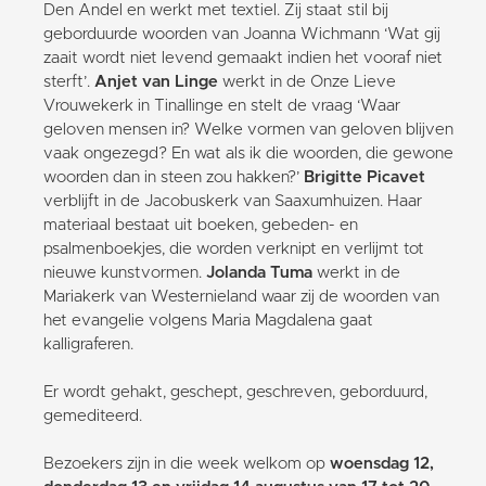
Den Andel en werkt met textiel. Zij staat stil bij
geborduurde woorden van Joanna Wichmann ‘Wat gij
zaait wordt niet levend gemaakt indien het vooraf niet
sterft’.
Anjet van Linge
werkt in de Onze Lieve
Vrouwekerk in Tinallinge en stelt de vraag ‘Waar
geloven mensen in? Welke vormen van geloven blijven
vaak ongezegd? En wat als ik die woorden, die gewone
woorden dan in steen zou hakken?’
Brigitte Picavet
verblijft in de Jacobuskerk van Saaxumhuizen. Haar
materiaal bestaat uit boeken, gebeden- en
psalmenboekjes, die worden verknipt en verlijmt tot
nieuwe kunstvormen.
Jolanda Tuma
werkt in de
Mariakerk van Westernieland waar zij de woorden van
het evangelie volgens Maria Magdalena gaat
kalligraferen.
Er wordt gehakt, geschept, geschreven, geborduurd,
gemediteerd.
Bezoekers zijn in die week welkom op
woensdag 12,