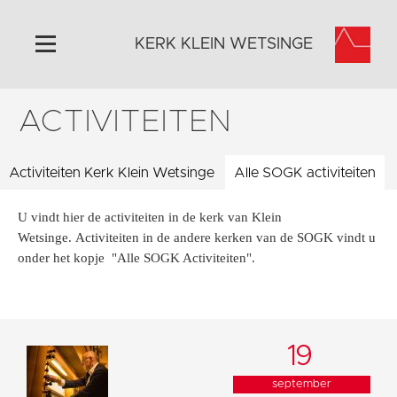
KERK KLEIN WETSINGE
ACTIVITEITEN
Home
Algemeen
Activiteiten Kerk Klein Wetsinge
Historie
Alle SOGK activiteiten
Omgeving
U vindt hier de activiteiten in de kerk van Klein
Activiteiten
Wetsinge. Activiteiten in de andere kerken van de SOGK vindt u
onder het kopje "Alle SOGK Activiteiten".
Steun ons
Contact
Vaktaal
19
september