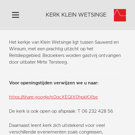
KERK KLEIN WETSINGE
Home
Het kerkje van Klein Wetsinge ligt tussen Sauwerd en
Algemeen
Winsum, met een prachtig uitzicht op het
Reitdiepgebied. Bezoekers worden gastvrij ontvangen
Historie
door uitbater Mirte Tersteeg.
Omgeving
Activiteiten
Voor openingstijden verwijzen we u naar:
Steun ons
Contact
https://share.google/p0qcXEQIX0hpkKXbe
Vaktaal
De kerk is ook open op afspraak: T 06 232 428 56
Daarnaast leent kerk zich uitstekend voor veel
verschillende evenementen zoals congressen,