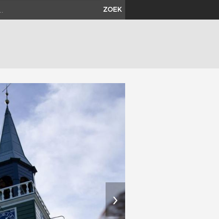
ZOEK
›