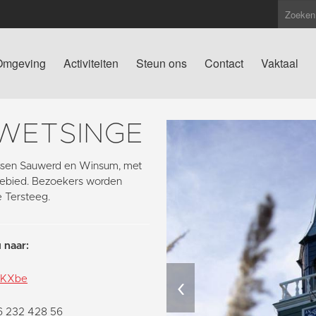
Omgeving
Activiteiten
Steun ons
Contact
Vaktaal
 WETSINGE
tussen Sauwerd en Winsum, met
pgebied. Bezoekers worden
e Tersteeg.
 naar:
‹
pkKXbe
06 232 428 56