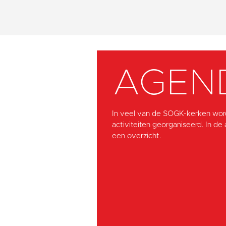
AGEN
In veel van de SOGK-kerken wor
activiteiten georganiseerd. In de
een overzicht.