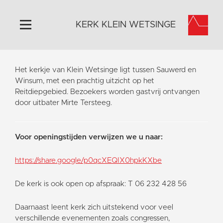
KERK KLEIN WETSINGE
Home
Het kerkje van Klein Wetsinge ligt tussen Sauwerd en
Algemeen
Winsum, met een prachtig uitzicht op het
Reitdiepgebied. Bezoekers worden gastvrij ontvangen
Historie
door uitbater Mirte Tersteeg.
Omgeving
Activiteiten
Voor openingstijden verwijzen we u naar:
Steun ons
Contact
https://share.google/p0qcXEQIX0hpkKXbe
Vaktaal
De kerk is ook open op afspraak: T 06 232 428 56
Daarnaast leent kerk zich uitstekend voor veel
verschillende evenementen zoals congressen,