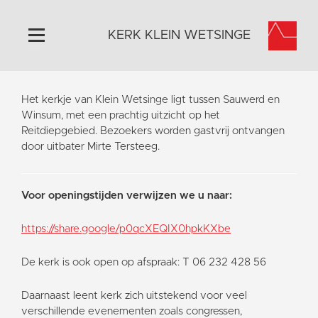
KERK KLEIN WETSINGE
Home
Het kerkje van Klein Wetsinge ligt tussen Sauwerd en
Algemeen
Winsum, met een prachtig uitzicht op het
Reitdiepgebied. Bezoekers worden gastvrij ontvangen
Historie
door uitbater Mirte Tersteeg.
Omgeving
Activiteiten
Voor openingstijden verwijzen we u naar:
Steun ons
Contact
https://share.google/p0qcXEQIX0hpkKXbe
Vaktaal
De kerk is ook open op afspraak: T 06 232 428 56
Daarnaast leent kerk zich uitstekend voor veel
verschillende evenementen zoals congressen,