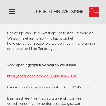
KERK KLEIN WETSINGE
Home
Het kerkje van Klein Wetsinge ligt tussen Sauwerd en
Algemeen
Winsum, met een prachtig uitzicht op het
Reitdiepgebied. Bezoekers worden gastvrij ontvangen
Historie
door uitbater Mirte Tersteeg.
Omgeving
Activiteiten
Voor openingstijden verwijzen we u naar:
Steun ons
Contact
https://share.google/p0qcXEQIX0hpkKXbe
Vaktaal
De kerk is ook open op afspraak: T 06 232 428 56
Daarnaast leent kerk zich uitstekend voor veel
verschillende evenementen zoals congressen,